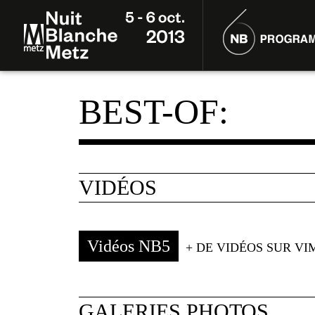
BEST-OF:
VIDÉOS
Vidéos NB5
+ DE VIDÉOS SUR VI
GALERIES PHOTOS